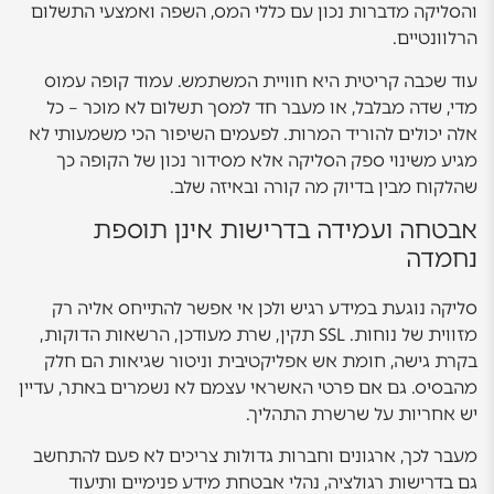
והסליקה מדברות נכון עם כללי המס, השפה ואמצעי התשלום
הרלוונטיים.
עוד שכבה קריטית היא חוויית המשתמש. עמוד קופה עמוס
מדי, שדה מבלבל, או מעבר חד למסך תשלום לא מוכר – כל
אלה יכולים להוריד המרות. לפעמים השיפור הכי משמעותי לא
מגיע משינוי ספק הסליקה אלא מסידור נכון של הקופה כך
שהלקוח מבין בדיוק מה קורה ובאיזה שלב.
אבטחה ועמידה בדרישות אינן תוספת
נחמדה
סליקה נוגעת במידע רגיש ולכן אי אפשר להתייחס אליה רק
מזווית של נוחות. SSL תקין, שרת מעודכן, הרשאות הדוקות,
בקרת גישה, חומת אש אפליקטיבית וניטור שגיאות הם חלק
מהבסיס. גם אם פרטי האשראי עצמם לא נשמרים באתר, עדיין
יש אחריות על שרשרת התהליך.
מעבר לכך, ארגונים וחברות גדולות צריכים לא פעם להתחשב
גם בדרישות רגולציה, נהלי אבטחת מידע פנימיים ותיעוד