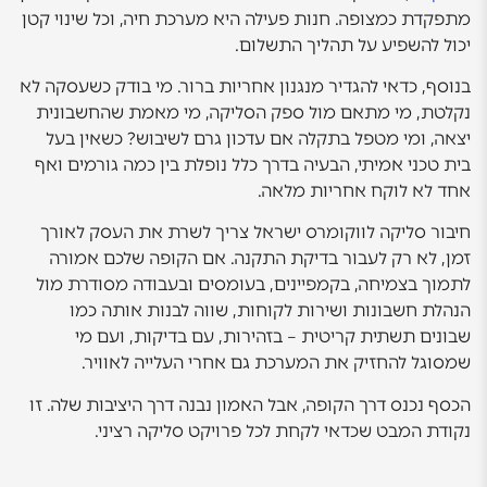
מתפקדת כמצופה. חנות פעילה היא מערכת חיה, וכל שינוי קטן
יכול להשפיע על תהליך התשלום.
בנוסף, כדאי להגדיר מנגנון אחריות ברור. מי בודק כשעסקה לא
נקלטת, מי מתאם מול ספק הסליקה, מי מאמת שהחשבונית
יצאה, ומי מטפל בתקלה אם עדכון גרם לשיבוש? כשאין בעל
בית טכני אמיתי, הבעיה בדרך כלל נופלת בין כמה גורמים ואף
אחד לא לוקח אחריות מלאה.
חיבור סליקה לווקומרס ישראל צריך לשרת את העסק לאורך
זמן, לא רק לעבור בדיקת התקנה. אם הקופה שלכם אמורה
לתמוך בצמיחה, בקמפיינים, בעומסים ובעבודה מסודרת מול
הנהלת חשבונות ושירות לקוחות, שווה לבנות אותה כמו
שבונים תשתית קריטית – בזהירות, עם בדיקות, ועם מי
שמסוגל להחזיק את המערכת גם אחרי העלייה לאוויר.
הכסף נכנס דרך הקופה, אבל האמון נבנה דרך היציבות שלה. זו
נקודת המבט שכדאי לקחת לכל פרויקט סליקה רציני.