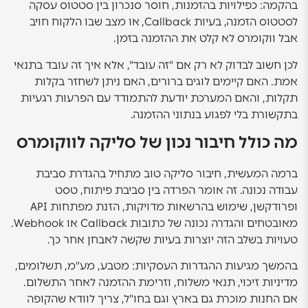
בהקמה: כפילויות בהזמנות, חוסר סנכרון בין סטטוס עסקה
לסטטוס הזמנה, בעיות Callback, או מצב שבו הלקוח חויב
אבל ווקומרס לא קלט את ההזמנה בזמן.
לכן חשוב לבדוק לא רק אם "זה עובד", אלא איך זה עובד בתנאי
אמת. האם קיימים לוגים ברורים, האם ניתן לשחזר בקלות
תקלות, והאם המערכת יודעת להתמודד עם הפרעות רגעיות
בתקשורת בלי לפגוע בנתוני ההזמנה.
מה כולל חיבור נכון של סליקה לווקומרס
ברמה המעשית, חיבור סליקה טוב מתחיל בהגדרת סביבת
עבודה נכונה. זה אומר הפרדה בין סביבת פיתוח, טסט
ופרודקשן, שימוש בהרשאות מדויקות, הזנת מפתחות API
מאובטחים והגדרה נכונה של כתובות Callback או Webhook.
טעויות בשלב הזה יוצרות בעיות שקשה לאבחן אחר כך.
בהמשך מגיעות ההגדרות העסקיות: מטבע, מע"מ, תשלומים,
מדיניות זיכוי, תנאי משלוח, וזרימת ההזמנה לאחר התשלום.
אם החנות מוכרת גם בארץ וגם בחו"ל, צריך לוודא שהקופה