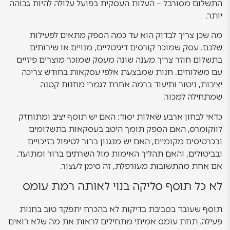
התשלום מסורבל – העלות העסקית בפועל עלולה להיות גבוהה
יותר.
מה שכן צריך לבדוק הוא עד כמה הספק מתאים לפעילות
שלכם. עסק שמוכר קורסים דיגיטליים, מנויים או שירותים
בתשלום חוזר צריך מענה שונה מעסק שמוכר מוצרים פיזיים
עם משלוחים. חנות שמבצעת אלפי עסקאות בחודש צריכה
יציבות, ניטור ותיעוד ברמה אחרת לגמרי מחנות קטנה
שמתחילה למכור.
כדאי לבחון ארבע שאלות יסוד: האם יש תוסף יציב ומתוחזק
לווקומרס, האם הספק תומך היטב בעסקאות בתשלומים
ובכרטיסים מקומיים, האם יש מנגנון ברור לטיפול בזיכויים
ובביטולים, והאם תהליך האימות מול השרתים ברור ומתועד.
אם אחת מהתשובות מעורפלת, זה סימן לעצור.
לא כל תוסף סליקה בנוי לאותה רמת עומס
תוסף שעובד בסביבת בדיקות לא בהכרח יתפקד טוב בחנות
פעילה. תחת עומס אמיתי מתחילים לראות את מה שלא רואים