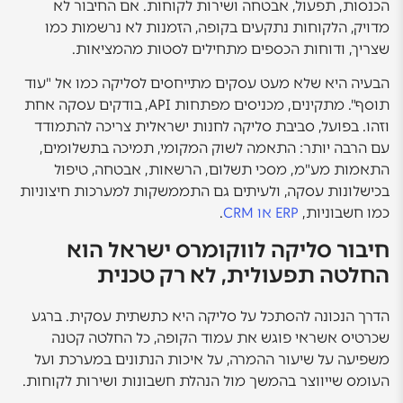
הכנסות, תפעול, אבטחה ושירות לקוחות. אם החיבור לא
מדויק, הלקוחות נתקעים בקופה, הזמנות לא נרשמות כמו
שצריך, ודוחות הכספים מתחילים לסטות מהמציאות.
הבעיה היא שלא מעט עסקים מתייחסים לסליקה כמו אל "עוד
תוסף". מתקינים, מכניסים מפתחות API, בודקים עסקה אחת
וזהו. בפועל, סביבת סליקה לחנות ישראלית צריכה להתמודד
עם הרבה יותר: התאמה לשוק המקומי, תמיכה בתשלומים,
התאמות מע"מ, מסכי תשלום, הרשאות, אבטחה, טיפול
בכישלונות עסקה, ולעיתים גם התממשקות למערכות חיצוניות
כמו חשבוניות,
ERP או CRM
.
חיבור סליקה לווקומרס ישראל הוא
החלטה תפעולית, לא רק טכנית
הדרך הנכונה להסתכל על סליקה היא כתשתית עסקית. ברגע
שכרטיס אשראי פוגש את עמוד הקופה, כל החלטה קטנה
משפיעה על שיעור ההמרה, על איכות הנתונים במערכת ועל
העומס שייווצר בהמשך מול הנהלת חשבונות ושירות לקוחות.