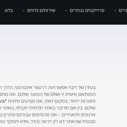
רים
פרוייקטים נבחרים
שירותים נלווים
בלוג
בעידן של ריבוי אפשרויות ו"רעש" אינטרנטי, הדרך
המותאם אישית ל-DNA של המוצר ש
וחסרות ייחוד; במקום זאת, אנו מציעים פיתוח
"בעבודת
שלכם. בין אם מדובר באתר תדמית יוקרתי, באתר ש
ארגונים ותאגידים – אנו מהנדסים עבורכם פתרון ט
מבטיח שהאתר לא רק ייראה נהדר, אלא יתפקד 