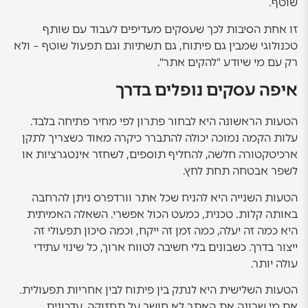
שוטף.
זו אחת הסיבות לכך שעסקים מעדיפים לעבוד עם שותף
טכנולוגי שמבין גם פיתוח, גם תשתיות וגם תפעול שוטף – ולא
רק עם מי שיודע "להקים אתר".
איפה עסקים נופלים בדרך
הטעות הראשונה היא לבחור פתרון לפי מחיר פתיחה בלבד.
עלות הקמה נמוכה יכולה להתברר כיקרה מאוד כשצריך לתקן
ארכיטקטורה חלשה, להחליף תוספים, לשחזר אינטגרציות או
לשפר אבטחה תחת לחץ.
הטעות השנייה היא להניח שכל אתר וורדפרס ניתן להרחבה
באותה קלות. טכנית, כמעט הכול אפשרי. השאלה האמיתית
היא כמה זה יעלה, כמה זמן זה ייקח, וכמה סיכון תפעולי זה
ייצור בדרך. כשבונים בלי חשיבה לטווח ארוך, כל שינוי עתידי
עולה יותר.
הטעות השלישית היא לנתק בין פיתוח לבין אחריות תפעולית.
אם מי שבונה את האתר לא חושב על תחזוקה, עדכונים,