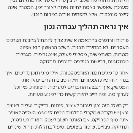
האיזון הזה הוא מה שמבדיל בין פרויקט שנראה מתקדם לבין
מערכת שאפשר באמת לחיות איתה לאורך זמן. המטרה אינה
לייצר מורכבות, אלא להפחית אותה במקום הנכון.
איך נראה תהליך עבודה נכון
פיתוח וורדפרס בהתאמה אישית צריך להתחיל בהבנת הצרכים
העסקיים, לא בבחירת תבנית. השלב הראשון הוא אפיון:
מטרות, משתמשים, מסלולי פעולה, אינטגרציות, מגבלות
טכנולוגיות, דרישות רגולציה ותוכנית תחזוקה.
אחר כך מגיע תכנון הארכיטקטורה. אילו סוגי תוכן נדרשים, איך
בנויה היררכיית העמודים, אילו רכיבים חוזרים ינהלו את
הממשק, איך יתבצעו החיבורים למערכות חיצוניות, מי יוכל
לערוך מה, ומה חייב להיות קשיח כדי למנוע טעויות.
רק בשלב הזה נכון לעבור לעיצוב, פיתוח, בדיקות ועלייה לאוויר.
וכאן יש נקודה שמקבלי החלטות נוטים לפספס: העלייה לאוויר
אינה סוף הפרויקט. אם האתר חשוב לעסק, הוא דורש ניטור,
תחזוקה, גיבויים, שיפור ביצועים, טיפול בתקלות וניהול שינויים