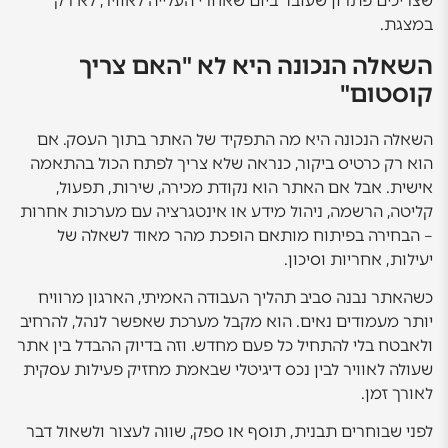
שצריכים פתרון שעובד ביום שאחרי העלייה לאוויר, לא רק
במצגת.
השאלה הנכונה היא לא "האם צריך
קוסטום"
השאלה הנכונה היא מה התפקיד של האתר בתוך העסק. אם
הוא רק כרטיס ביקור, כנראה שלא צריך לפתח הכול בהתאמה
אישית. אבל אם האתר הוא נקודת מכירה, שירות, תפעול,
קליטה, הרשמה, ניהול מידע או אינטגרציה עם מערכות אחרות
– הבחירה בפיתוח מותאם הופכת מהר מאוד לשאלה של
יעילות, אחריות וסיכון.
כשהאתר נבנה סביב תהליך העבודה האמיתי, הארגון מרוויח
יותר מעמודים נאים. הוא מקבל מערכת שאפשר לנהל, להרחיב
ולאבטח בלי להתחיל כל פעם מחדש. וזה בדיוק ההבדל בין אתר
שעולה לאוויר לבין נכס דיגיטלי שבאמת מחזיק פעילות עסקית
לאורך זמן.
לפני שבוחרים תבנית, תוסף או ספק, שווה לעצור ולשאול דבר