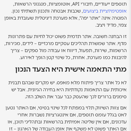
תוספים ייעודיים, חיבורי API, אוטומציות, מנגנוני הרשאות,
אופטימיזציית ביצועים
, שכבות אבטחה ותכנון תשתיתי נכון.
המטרה אינה "אתר יפה", אלא מערכת דיגיטלית שעובדת באופן
צפוי, מדיד ויציב.
זו הבחנה חשובה. אתר תדמית פשוט יכול לחיות עם פתרונות
מדף. אתר שמשרת תהליכים עסקיים מרכזיים – לידים, מכירות,
הרשמות, שירות, תפעול, דיווח או עבודה מול ספקים – צריך
להיבנות כמו מערכת. אחרת, כל שינוי קטן הופך לאירוע.
מתי התאמה אישית היא הצעד הנכון
לא כל אתר צריך פיתוח מלא מאפס. יש מקרים שבהם תבנית
איכותית עם התאמות נקודתיות היא בחירה הגיונית. אבל יש
סימנים ברורים לכך שהעסק כבר עבר את השלב הזה.
אם צוות השיווק תלוי במפתח לכל שינוי בסיסי, אם האתר נטען
לאט בגלל עומס תוספים, אם אינטגרציות נשברות אחרי
עדכונים, אם אין שליטה אמיתית בהרשאות ובתהליכי תוכן, או
אם האתר פשוט לא משקף את אופן העבודה של הארגון – זו