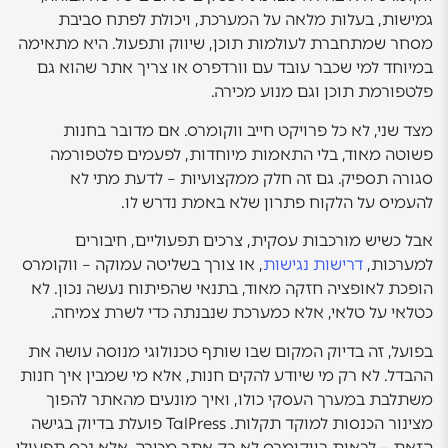
גמישות, בעלות מלאה על המערכת, ויכולת לפתח סביבת
מסחר שמתחברת לעולמות תוכן, שיווק ותפעול. היא מתאימה
במיוחד למי שכבר עובד עם וורדפרס או צריך אתר שהוא גם
פלטפורמת תוכן וגם מנוע מכירה.
מצד שני, לא כל פרויקט חייב ווקומרס. אם מדובר בחנות
פשוטה מאוד, בלי התאמות מיוחדות, לפעמים פלטפורמה
סגורה תספיק. גם זה חלק ממקצועיות – לדעת מתי לא
להעמיס על הלקוח פתרון שלא באמת נדרש לו.
אבל כשיש מורכבות עסקית, צרכים תפעוליים, חיבורים
למערכות,
דרישות נגישות
, או צורך בשליטה עמוקה – ווקומרס
הופכת לאופציה חזקה מאוד, בתנאי שהפיתוח נעשה נכון. לא
כטלאי על טלאי, אלא כמערכת שנבנתה כדי לשרת צמיחה.
בפועל, זה בדיוק המקום שבו שותף טכנולוגי מנוסה עושה את
ההבדל. לא רק מי שיודע להקים חנות, אלא מי שמבין איך חנות
משתלבת במערך העסקי כולו, ואיך מונעים מהאתר להפוך
מצינור הכנסות למוקד תקלות. TalPress פועלת בדיוק בגישה
הזאת – לראות בווקומרס לא רק אתר מכירה, אלא נכס תפעולי