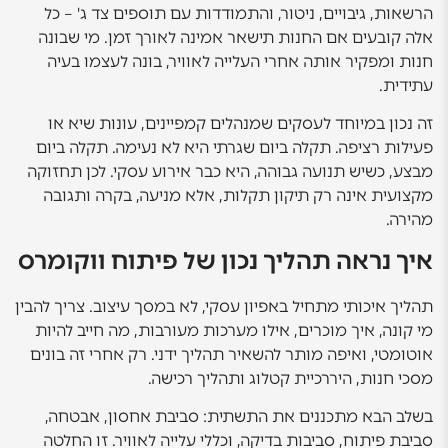
הרשאות, גיבויים, ניטור, והתמודדות עם תוספים צד ג' – כל
אלה קובעים אם החנות תישאר אמינה לאורך זמן. מי שבונה
חנות ומפקיר אותה אחרי העלייה לאוויר, בונה לעצמו בעיה
עתידית.
זה נכון במיוחד לעסקים שמנהלים קמפיינים, עונות שיא או
פעילות רציפה. תקלה ביום שגרתי היא לא נעימה. תקלה ביום
מבצע, כשיש תנועה גבוהה, היא כבר אירוע עסקי. לכן תחזוקה
מקצועית אינה רק תיקון תקלות, אלא מניעה, בקרה ותגובה
מהירה.
איך נראה תהליך נכון של פיתוח ווקומרס
תהליך איכותי מתחיל באפיון עסקי, לא במסך עיצוב. צריך להבין
מי קונה, איך מוכרים, אילו מערכות מעורבות, מה חייב להיות
אוטומטי, ואיפה מותר להשאיר תהליך ידני. רק אחרי זה בונים
מסכי חנות, היררכיית קטלוג ותהליך רכישה.
בשלב הבא מתכננים את התשתית: סביבת אחסון, אבטחה,
סביבת פיתוח, סביבות בדיקה, וכללי עלייה לאוויר. זו החלטה