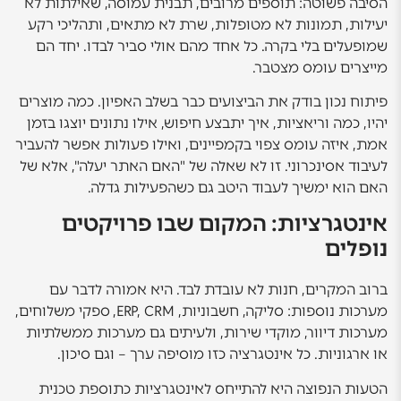
הסיבה פשוטה: תוספים מרובים, תבנית עמוסה, שאילתות לא
יעילות, תמונות לא מטופלות, שרת לא מתאים, ותהליכי רקע
שמופעלים בלי בקרה. כל אחד מהם אולי סביר לבדו. יחד הם
מייצרים עומס מצטבר.
פיתוח נכון בודק את הביצועים כבר בשלב האפיון. כמה מוצרים
יהיו, כמה וריאציות, איך יתבצע חיפוש, אילו נתונים יוצגו בזמן
אמת, איזה עומס צפוי בקמפיינים, ואילו פעולות אפשר להעביר
לעיבוד אסינכרוני. זו לא שאלה של "האם האתר יעלה", אלא של
האם הוא ימשיך לעבוד היטב גם כשהפעילות גדלה.
אינטגרציות: המקום שבו פרויקטים
נופלים
ברוב המקרים, חנות לא עובדת לבד. היא אמורה לדבר עם
מערכות נוספות: סליקה, חשבוניות, ERP, CRM, ספקי משלוחים,
מערכות דיוור, מוקדי שירות, ולעיתים גם מערכות ממשלתיות
או ארגוניות. כל אינטגרציה כזו מוסיפה ערך – וגם סיכון.
הטעות הנפוצה היא להתייחס לאינטגרציות כתוספת טכנית