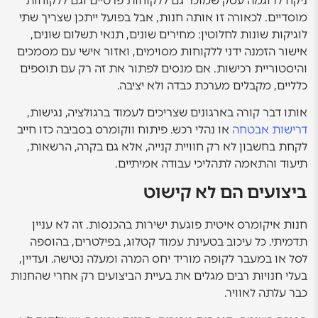
ניקח לדוגמה עסק שמוכר גם ללקוחות פרטיים וגם ללקוחות
מוסדיים. לכאורה זו אותה חנות, אבל בפועל ייתכן שצריך שתי
לוגיקות שונות לחלוטין: מחירים שונים, תנאי תשלום שונים,
אישור הזמנה ידני ללקוחות מסוימים, ואזור אישי עם מסמכים
והיסטוריית רכישות. אם מנסים לפתור את זה רק עם תוספים
כלליים, מקבלים מערכת כבדה ולא יציבה.
אותו דבר קורה בארגונים שצריכים לעמוד ברגולציה, נגישות,
דרישות אבטחה
או נהלי רכש. פיתוח ווקומרס בסביבה כזו חייב
לקחת בחשבון לא רק חוויית קנייה, אלא גם בקרה, הרשאות,
תיעוד והתאמה לתהליכי עבודה אמיתיים.
ביצועים הם לא קישוט
חנות איקומרס איטית פוגעת ישירות בהכנסות. זה לא עניין
תדמיתי. כל עיכוב בטעינת עמוד קטלוג, בפילטרים, בהוספה
לסל או במעבר לקופה מוריד יחס המרה ומעלה נטישה. ועדיין,
בעלי חנויות רבים מגלים את בעיית הביצועים רק אחרי שהחנות
כבר עלתה לאוויר.