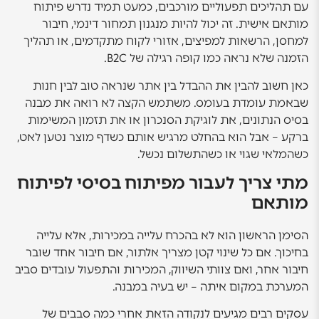
עם תהליכים תפעוליים מורכבים, כמעט תמיד נדרש פיתוח
מותאם אישית. זה יכול להיות מנגנון תמחור דינמי, חיבור
למחסן, הרשאות למפיצים, אזורי לקוח מתקדמים, או תהליך
הזמנה שלא נראה כמו קופה רגילה של B2C.
כאן חשוב להבין את ההבדל בין אתר שנראה טוב לבין חנות
שבאמת עומדת בעומס. משתמש הקצה לא רואה את מבנה
בסיס הנתונים, את לוגיקת הסנכרון או את תזמון המשימות
ברקע – אבל הוא בהחלט מרגיש אותם כשדף מוצר נטען לאט,
כשהמלאי שגוי או כשהתשלום נכשל.
מתי צריך לעבור מפיתוח בסיסי לפיתוח
מותאם
הסימן הראשון הוא לא בהכרח עלייה במכירות, אלא עלייה
בחיכוך. אם כל שינוי קטן מצריך אלתור, אם חיבור אחד שובר
חיבור אחר, ואם צוותי השיווק, המכירות והתפעול עובדים סביב
המערכת במקום איתה – יש בעיה במבנה.
עסקים רבים מגיעים לנקודה הזאת אחרי כמה סבבים של