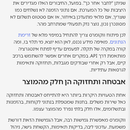
שניתן "לחבר אחר כך". בפועל, החיבורים האלו מגדירים את
היציבות של כל המערכת. אם נתוני הזמנה לא נשלחים כמו
שצריך, אם מלאי מתעדכן באיחור, או אם סטטוס תשלום לא
מסונכרן נכון, נוצר נזק תפעולי שמתרחב מהר.
לכן פיתוח ווקומרס צריך להתחיל במיפוי מלא של
זרימת
הנתונים
. מאיפה מידע נכנס, לאן הוא יוצא, מי תלוי בו, ומה
קורה במקרה של תקלה. לפעמים עדיף לפתח אינטגרציה
מותאמת דרך API. במקרים אחרים אפשר להשתמש ברכיב
קיים, אבל רק אחרי שבודקים מגבלות, תחזוקה ותאימות
לגרסאות עתידיות.
אבטחה ותחזוקה הן חלק מהמוצר
אחת הטעויות היקרות ביותר היא להתייחס לאבטחה ותחזוקה
כאל שירות משלים. בחנות שמטפלת בנתוני לקוחות, בהזמנות
ובתשלומים, אלו חלק בלתי נפרד מהמוצר עצמו.
ווקומרס מאפשרת גמישות רבה, אבל הגמישות הזאת דורשת
משמעת. עדכוני ליבה, בדיקות תאימות, הקשחת גישה, ניהול