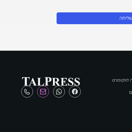
ליחה
 לווקומרס
ם