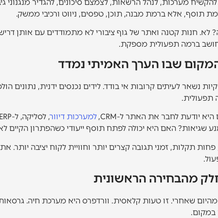
הקשיח מערכות, לנהל הרשאות, לצמצם סיכונים, להגדיר מנגנוני גיבו
מת תוסף, אלא ברמת מבנה, תוכן, טפסים, ניווט ורכיבי ממשק.
לא. חנות קטנה ואתר של גוף ציבורי לא מתמודדים עם אותן דריש
 חושב ברמה תפעולית מספקת.
המקום שבו הערך האמיתי נמדד
שאר לעיתים קרובות אי בודד. לידים נכנסים ידנית, נתונים הולכים
ה תפעולית.
יא יודעת לחבר את האתר ל-CRM,
למערכות דיוור
ע שגיאות? האם היא יכולה לפתח תוסף ייעודי כשהפתרון הקיים ל
 פחות תקלות, זמני תגובה קצרים יותר וחוויית לקוח יציבה יותר. 
עול.
לק מהבחירה הראשונית
היום שאחרי. זו טעות קלאסית. וורדפרס היא מערכת חיה. גרסאות
במקום.