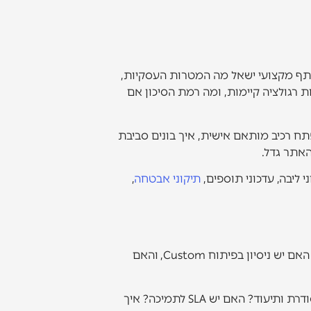
ותף מקצועי ישאל מה המטרות העסקיות,
 רגולציה קיימות, ומה רמת הסיכון אם
פתח רכיב מותאם אישית, איך בונים סביבת
ליבה, עדכוני תוספים,
תיקוני אבטחה
,
כדאי לבדוק מי בפועל יבצע את העבודה, ולא רק מי מנהל את המכירה. האם יש מפתחי וורדפרס מנוסים בצוות, האם יש ניסיון בפיתוח Custom, והאם
חשוב גם להבין איך נראה תהליך העבודה. האם יש אפיון מסודר, שלבי בדיקות, סביבת פיתוח נפרדת, מסירה מסודרת ותיעוד? האם יש SLA לתמיכה? איך