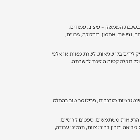
 בשכבת הממשק – עיצוב, עמודים,
תוח מותאם אישית, ביצועים, אבטחה, נגישות, אחסון, תחזוקה, גיבויים,
 הבעיות המשמעותיות לא מתחילות בעיצוב. הן מתחילות כשהאתר צריך להתחבר ל-CRM, להפיק לידים בלי שגיאות, לשרת מאות או אלפי
ט, וכל תקלה קטנה הופכת להשבתה.
נטגרציות מורכבות, פרילנסר טוב בהחלט
 הרשאות משתמשים, טפסים קריטיים,
ביאה יתרון ברור: צוות, תהליכי עבודה,