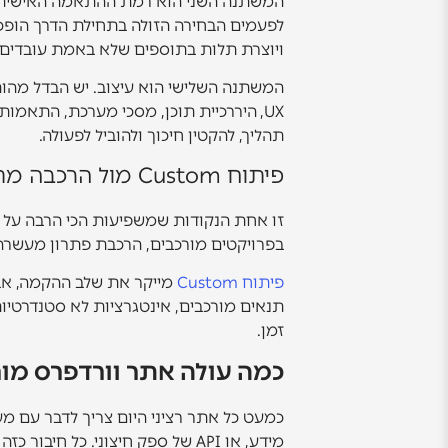
המשתנה השני הוא רמת ההתאמה האישית. שי
לפעמים הבחירה הזולה בתחילת הדרך הופכת
ויוצרת תלות בתוספים שלא באמת עובדים ט
המשתנה השלישי הוא עיצוב. יש הבדל מהות
UX, היררכיית תוכן, מסכי מערכת, התאמו
תהליך, להקטין חיכוך ולהוביל לפעולה.
פיתוח Custom מול הרכבה מתוספים
זו אחת הנקודות שמשפיעות הכי הרבה על המ
בפרויקטים מורכבים, הרכבת פתרון מעשרה 
פיתוח Custom
מייקר את שלב ההקמה, אבל
תנאים מורכבים, אינטגרציות לא סטנדרטיו
זמן.
כמה עולה אתר וורדפרס מור
כמעט כל אתר רציני היום צריך לדבר עם מ
מידע, או API של ספק חיצוני. כל חיבור כזה מוסיף זמן פיתוח, בדיקות, טיפול בתקלות, ולעיתים גם שכבת תיווך או אוטומציה.