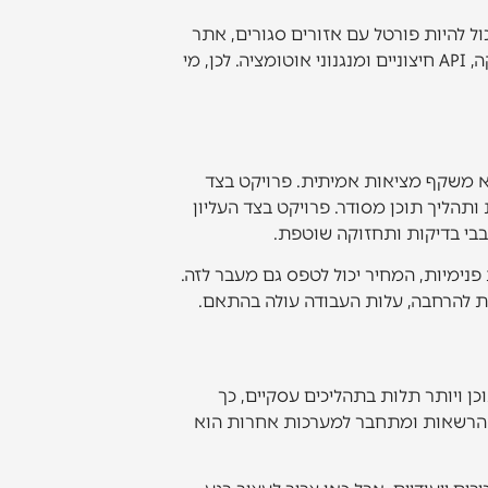
ול להיות פורטל עם אזורים סגורים, אתר
רב-לשוני עם עשרות תבניות תוכן, חנות עם לוגיקה עסקית מותאמת, או מערכת שמחוברת ל-CRM, דיוור, סליקה, API חיצוניים ומנגנוני אוטומציה. לכן, מי
12 ש"ח ויותר. כן, זה טווח רחב, אבל הוא משקף מציאות אמיתית. פרויקט בצד
תהליך תוכן מסודר. פרויקט בצד העליון
נימיות, המחיר יכול לטפס גם מעבר לזה.
ת להרחבה, עלות העבודה עולה בהתאם.
ן ויותר תלות בתהליכים עסקיים, כך
ל הרשאות ומתחבר למערכות אחרות הוא