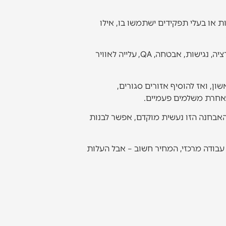
 או בעלי תפקידים ישתמשו בו, אילו
אחרי שמבינים את זה, אפשר לפרק את התקציב לשכבות: אפיון, UX/UI, פיתוח, אינטגרציות, הזנת תוכן או מיגרציה, נגישות, אבטחה, QA, עלייה לאוויר
ן, ואז להוסיף אזורים סגורים,
 אחרת משלמים פעמיים.
. כשהאבחנה הזו נעשית מוקדם, אפשר לבנות
 עבודה מרכזי, המחיר חשוב – אבל העלות