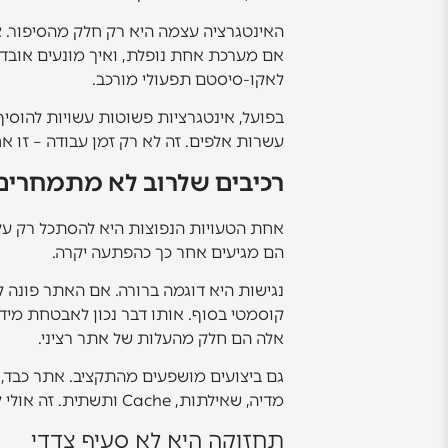
האינטגרציה עצמה היא רק חלק מהסיפור. צר
אם מערכת אחת נופלת, ואיך מונעים אובדן
לאקו-סיסטם תפעולי מורכב.
בפועל, אינטגרציות פשוטות עשויות להוסיף 
עשרות אלפים. זה לא רק זמן עבודה – זו א
רכיבים שלרוב לא מתמחרים 
אחת הטעויות הנפוצות היא להסתכל רק על ש
הם מגיעים אחר כך כהפתעה יקרה.
נגישות היא דוגמה ברורה. אם האתר פונה לצ
קוסמטי בסוף. אותו דבר נכון לאבטחת מידע
אלה הם חלק מהעלות של אתר רציני.
גם ביצועים מושפעים מהתקציב. אתר כבד, אי
מדיה, שאילתות, Cache ותשתית. זה אולי לא בולט כמו עיצוב, אבל זו שכבה קריטית.
תחזוקה היא לא סעיף צדדי