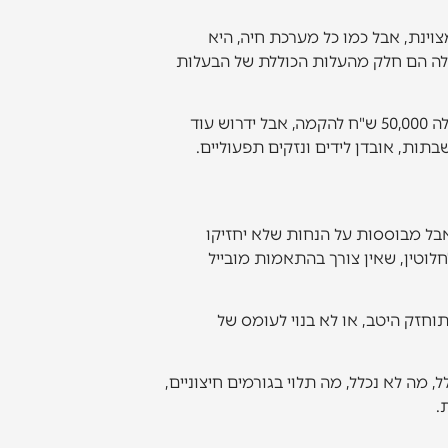
ינת, אבל כמו כל מערכת חיה, היא
 אלה הם חלק מהעלות הכוללת של הבעלות
לכן, כששואלים כמה עולה אתר וורדפרס מורכב, צריך להבחין בין עלות הקמה לבין עלות שנתית. ייתכן שאתר יעלה 50,000 ש"ח להקמה, אבל ידרוש עוד
תות, אובדן לידים ונזקים תפעוליים.
אבל מבוססות על הנחות שלא יחזיקו
חלוטין, שאין צורך בהתאמות מובייל
חזק היטב, או לא בנוי לעומס של
, מה לא נכלל, מה תלוי בגורמים חיצוניים,