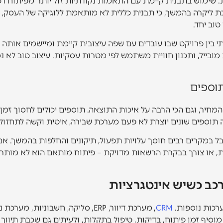
מוש בתבנית קיימת עם התאמות נקודתיות זול יותר מפיתוח רכיבים
 ליקרה בהמשך, כי תבנית כללית לא מותאמת ללוגיקה של העסק, מ
וב יחד.
י בין פרויקט שבו עובדים עם שפה עיצובית קיימת ומיישמים אותה 
ת מובייל, ותכנון חוויית משתמש לפי מטרות עסקיות. עיצוב טוב לא נ
חיר, וגם הכי הרבה על איכות התוצאה. תוספים יכולים לחסוך זמן
תוספים שונים יוצרת לא פעם מערכת שבירה, איטית וקשה לתחזוק
 במקרים רבים חוסך עלויות תפעול, תיקונים והחלפות בהמשך. אם 
ת, או צורך בבקרת הרשאות מדויקת – פיתוח מותאם הוא לא מותרו
כב כשיש אינטגרציות
ערכות נוספות.
CRM
, מערכת דיוור, ERP, סליקה, חשבוניו