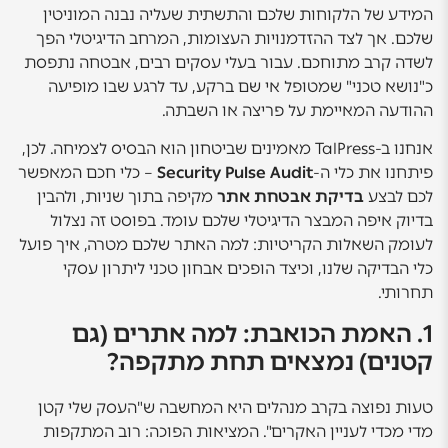
המידע של הלקוחות שלכם והתשתית שעליה נבנה המוניטין
שלכם. אך לצד ההזדמנויות העצומות, המרחב הדיגיטלי הפך
לשדה קרב מתוחכם. עבור בעלי עסקים רבים, אבטחה נתפסת
כ"נושא טכני" שמטופל אי שם ברקע, עד לרגע שבו מופיעה
ההודעה המאיימת על פריצה או השבתה.
אנחנו ב-TalPress מאמינים שביטחון הוא הבסיס לצמיחה. לכן,
פיתחנו את כלי ה-
Security Pulse Audit
– כלי חכם המאפשר
לכם לבצע
בדיקת אבטחת אתר
מקיפה בתוך שניות, ולהבין
בדיוק איפה המבצר הדיגיטלי שלכם עומד. בפוסט זה נצלול
לעומק השאלות הקריטיות: למה האתר שלכם מטרה, איך פועל
כלי הבדיקה שלנו, וכיצד הופכים אבחון טכני ליתרון עסקי
תחרותי.
1. האמת הכואבת: למה אתרים (גם
קטנים) נמצאים תחת מתקפה?
טעות נפוצה בקרב מנהלים היא המחשבה ש"העסק שלי קטן
מדי מכדי לעניין האקרים". המציאות הפוכה: רוב המתקפות