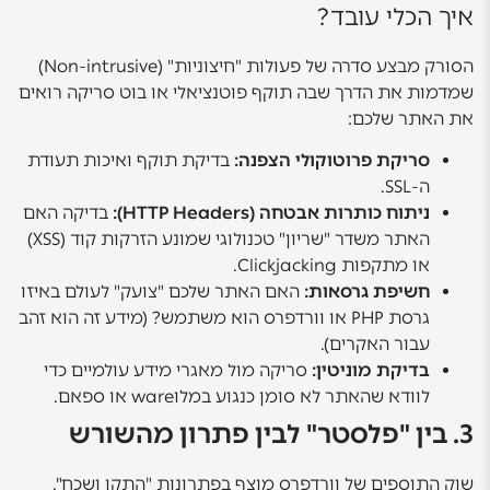
איך הכלי עובד?
הסורק מבצע סדרה של פעולות "חיצוניות" (Non-intrusive)
שמדמות את הדרך שבה תוקף פוטנציאלי או בוט סריקה רואים
את האתר שלכם:
סריקת פרוטוקולי הצפנה:
בדיקת תוקף ואיכות תעודת
ה-SSL.
ניתוח כותרות אבטחה (HTTP Headers):
בדיקה האם
האתר משדר "שריון" טכנולוגי שמונע הזרקות קוד (XSS)
או מתקפות Clickjacking.
חשיפת גרסאות:
האם האתר שלכם "צועק" לעולם באיזו
גרסת PHP או וורדפרס הוא משתמש? (מידע זה הוא זהב
עבור האקרים).
בדיקת מוניטין:
סריקה מול מאגרי מידע עולמיים כדי
לוודא שהאתר לא סומן כנגוע במלוware או ספאם.
3. בין "פלסטר" לבין פתרון מהשורש
שוק התוספים של וורדפרס מוצף בפתרונות "התקן ושכח".