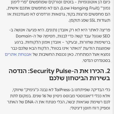
כיום הן אוטונומיות – בוטים וסורקים שמחפשים "פרי לימון
נמוך" (Low Hanging Fruit). הם לא מחפשים אתכם אישית,
הם מחפשים פרצות בקוד, גרסאות וורדפרס לא מעודכנות או
תעודות SSL שפג תוקפן.
פריצה לאתר היא לא רק אובדן נתונים. היא פגיעה אנושה ב-
SEO שגוגל עבד קשה כדי לבנות, חסימה של ה-Domain
ברשימות שחורות, ובעיקר – אובדן אמון הלקוחות. ברגע
שמוצגת הודעת "האתר אינו בטוח", הלקוח הבא שלכם כבר
נמצא אצל המתחרה. כאן נכנסת החשיבות של
אבטחת אתרים
בסטנדרט הנדסי.
2. הכירו את ה-Security Pulse: הנדסה
בשירות הביטחון שלכם
כלי הבדיקה שפיתחנו ב-TalPress לא נבנה כ"גימיק" שיווקי,
אלא ככלי דיאגנוסטי מבוסס ניסיון של 16 שנים. במקום לתת
לכם רשימת שגיאות יבשה, הכלי מנתח את ה-DNA של האתר
ומפיק דוח חוסן דיגיטלי.