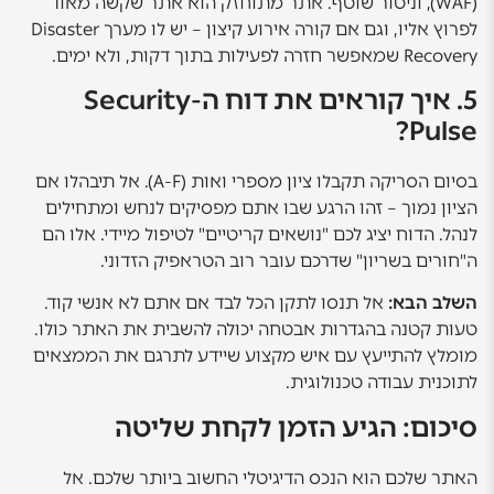
(WAF), וניטור שוטף. אתר מתוחזק הוא אתר שקשה מאוד
לפרוץ אליו, וגם אם קורה אירוע קיצון – יש לו מערך Disaster
Recovery שמאפשר חזרה לפעילות בתוך דקות, ולא ימים.
5. איך קוראים את דוח ה-Security
Pulse?
בסיום הסריקה תקבלו ציון מספרי ואות (A-F). אל תיבהלו אם
הציון נמוך – זהו הרגע שבו אתם מפסיקים לנחש ומתחילים
לנהל. הדוח יציג לכם "נושאים קריטיים" לטיפול מיידי. אלו הם
ה"חורים בשריון" שדרכם עובר רוב הטראפיק הזדוני.
השלב הבא:
אל תנסו לתקן הכל לבד אם אתם לא אנשי קוד.
טעות קטנה בהגדרות אבטחה יכולה להשבית את האתר כולו.
מומלץ להתייעץ עם איש מקצוע שיידע לתרגם את הממצאים
לתוכנית עבודה טכנולוגית.
סיכום: הגיע הזמן לקחת שליטה
האתר שלכם הוא הנכס הדיגיטלי החשוב ביותר שלכם. אל